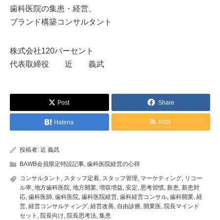
歯科医院の集患・経営、
ブランド構築コンサルタント
株式会社120パーセント
代表取締役 近 義武
Post
Share
Hatena
RSS
投稿者:
近 義武
BAWB会員限定特設記事
,
歯科医院経営の心得
コンサルタント
,
スタッフ定着
,
スタッフ管理
,
マーケティング
,
リコー
ル率
,
地方歯科医院
,
地方開業
,
増収増益
,
安定
,
思考習慣
,
新患
,
新患対
応
,
歯科医師
,
歯科医院
,
歯科医院経営
,
歯科経営コンサル
,
歯科開業
,
経
営
,
経営コンサルティング
,
経営改善
,
自由診療
,
開業医
,
院長マインド
セット
,
院長向け
,
院長思考法
,
集患