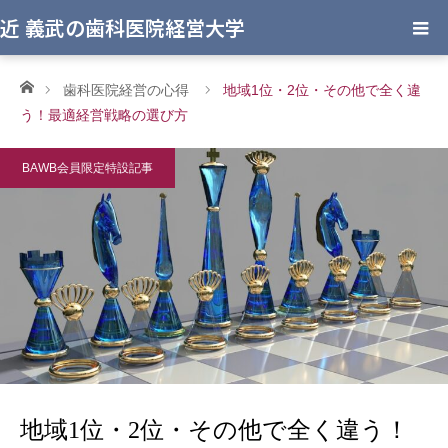
近 義武の歯科医院経営大学
ホーム
歯科医院経営の心得
地域1位・2位・その他で全く違
う！最適経営戦略の選び方
BAWB会員限定特設記事
地域1位・2位・その他で全く違う！