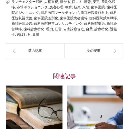
ランチェスター戦略
,
人柄重視
,
儲かる
,
口コミ
,
増患
,
安定
,
差別化戦
略
,
市場ポジショニング
,
患者心理
,
教育
,
新患
,
来院
,
歯科医院
,
歯科医
院ポジショニング
,
歯科医院マーケティング
,
歯科医院収益向上
,
歯科
医院収益改善
,
歯科医院差別化
,
歯科医院患者獲得
,
歯科医院競争戦略
,
歯科医院経営
,
歯科医院経営コンサルティング
,
歯科医院集患
,
歯科経
営戦略
,
歯科診療特化
,
理由
,
経営
,
自由診療促進
,
自費
,
診療特化
,
返報
性
,
選ばれる
,
集患
前の記事
次の記事
関連記事