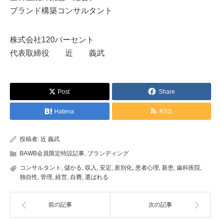
ブランド構築コンサルタント
株式会社120パーセント
代表取締役 近 義武
Post
Share
Hatena
RSS
投稿者:
近 義武
BAWB会員限定特設記事
,
ブランディング
コンサルタント
,
儲かる
,
収入
,
安定
,
差別化
,
患者心理
,
新患
,
歯科医院
,
独自性
,
管理
,
経営
,
自費
,
選ばれる
前の記事
次の記事