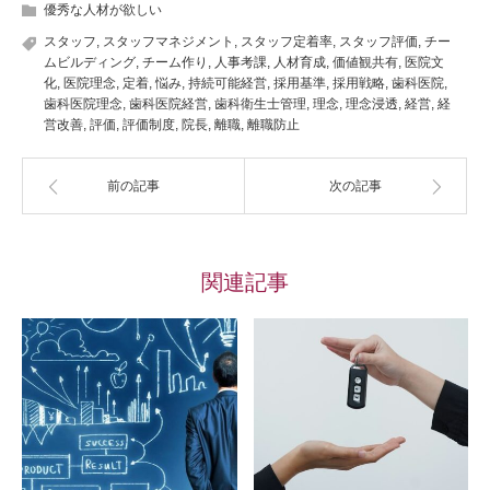
優秀な人材が欲しい
スタッフ
,
スタッフマネジメント
,
スタッフ定着率
,
スタッフ評価
,
チー
ムビルディング
,
チーム作り
,
人事考課
,
人材育成
,
価値観共有
,
医院文
化
,
医院理念
,
定着
,
悩み
,
持続可能経営
,
採用基準
,
採用戦略
,
歯科医院
,
歯科医院理念
,
歯科医院経営
,
歯科衛生士管理
,
理念
,
理念浸透
,
経営
,
経
営改善
,
評価
,
評価制度
,
院長
,
離職
,
離職防止
前の記事
次の記事
関連記事