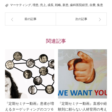
マーケティング
,
増患
,
売上
,
成長
,
戦略
,
新患
,
歯科医院経営
,
自費
,
集患
前の記事
次の記事
関連記事
『定期セミナー動画』患者が増
『定期セミナー動画』直感や経
えるターゲッティングのコツ６
験則に頼らない人材登用の考え