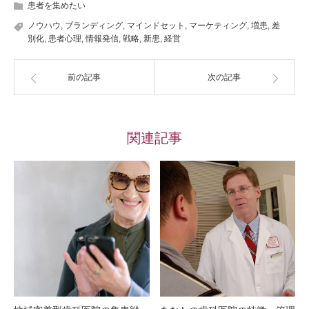
患者を集めたい
ノウハウ
,
ブランディング
,
マインドセット
,
マーケティング
,
増患
,
差
別化
,
患者心理
,
情報発信
,
戦略
,
新患
,
経営
前の記事
次の記事
関連記事