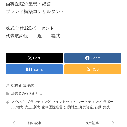
歯科医院の集患・経営、
ブランド構築コンサルタント
株式会社120パーセント
代表取締役 近 義武
Post
Share
Hatena
RSS
投稿者:
近 義武
経営者の心構えとは
ノウハウ
,
ブランディング
,
マインドセット
,
マーケティング
,
ラポー
ル
,
増患
,
売上
,
新患
,
歯科医院経営
,
知的財産
,
知的資産
,
行動
,
集患
前の記事
次の記事