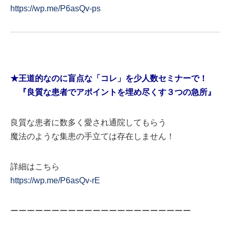
https://wp.me/P6asQv-ps
★王道的なのに盲点な「コレ」を少人数セミナーで！
『良質な患者でアポイントを埋め尽くす３つの急所』
良質な患者に数多く愛され通院してもらう
魔法のような集患の手立ては存在しません！
詳細はこちら
https://wp.me/P6asQv-rE
ーーーーーーーーーーーーーーーーーーーーーー