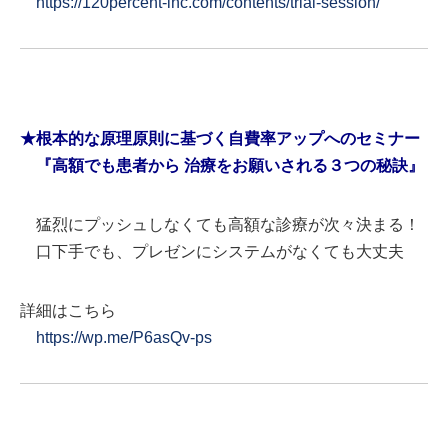
https://120percent-inc.com/contents/trial-session/
★根本的な原理原則に基づく自費率アップへのセミナー
『高額でも患者から 治療をお願いされる３つの秘訣』
猛烈にプッシュしなくても高額な診療が次々決まる！
口下手でも、プレゼンにシステムがなくても大丈夫
詳細はこちら
https://wp.me/P6asQv-ps