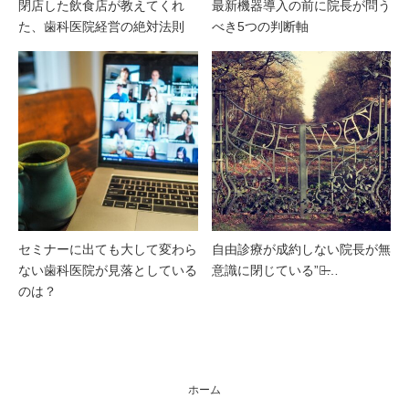
閉店した飲食店が教えてくれ
最新機器導入の前に院長が問う
た、歯科医院経営の絶対法則
べき5つの判断軸
セミナーに出ても大して変わら
自由診療が成約しない院長が無
ない歯科医院が見落としている
意識に閉じている”扉̶…
のは？
ホーム