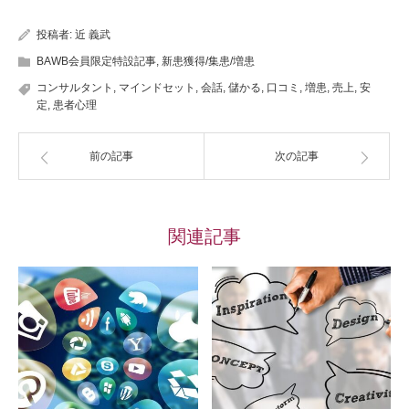
Warning
: Undefined array key
投稿者:
近 義武
"Twitter" in
BAWB会員限定特設記事
,
新患獲得/集患/増患
/home/letusgroove/120percent-
コンサルタント
,
マインドセット
,
会話
,
儲かる
,
口コミ
,
増患
,
売上
,
安
定
,
患者心理
inc.com/public_html/shika-
syuukan/wp-
前の記事
次の記事
content/plugins/sns-count-
cache/sns-count-cache.php
on
関連記事
line
2897