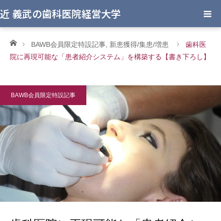
近 義武の歯科医院経営大学
ホーム
BAWB会員限定特設記事
,
新患獲得/集患/増患
歯科医
院に再現可能な「患者紹介システム」を構築する【書き下ろし】
BAWB会員限定特設記事