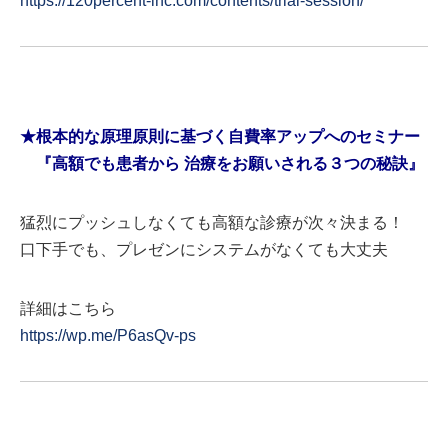
https://120percent-inc.com/contents/trial-session/
★根本的な原理原則に基づく自費率アップへのセミナー
『高額でも患者から 治療をお願いされる３つの秘訣』
猛烈にプッシュしなくても高額な診療が次々決まる！
口下手でも、プレゼンにシステムがなくても大丈夫
詳細はこちら
https://wp.me/P6asQv-ps