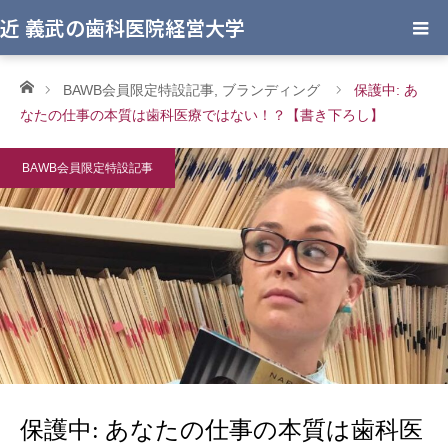
近 義武の歯科医院経営大学
ホーム
BAWB会員限定特設記事
,
ブランディング
保護中: あ
なたの仕事の本質は歯科医療ではない！？【書き下ろし】
BAWB会員限定特設記事
保護中: あなたの仕事の本質は歯科医