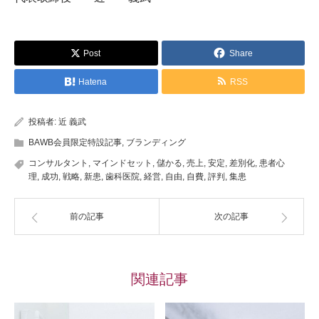
Post
Share
Hatena
RSS
投稿者:
近 義武
BAWB会員限定特設記事
,
ブランディング
コンサルタント
,
マインドセット
,
儲かる
,
売上
,
安定
,
差別化
,
患者心
理
,
成功
,
戦略
,
新患
,
歯科医院
,
経営
,
自由
,
自費
,
評判
,
集患
前の記事
次の記事
関連記事