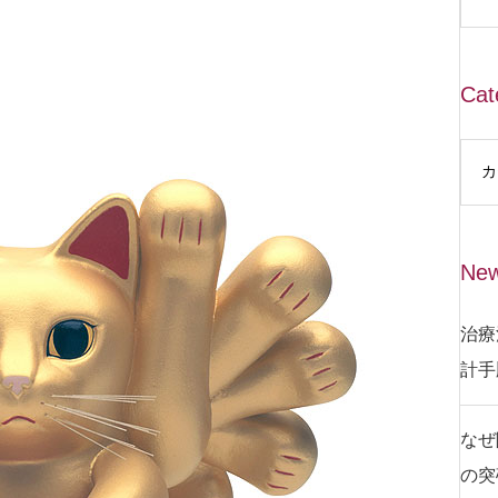
Cat
New
治療
計手
なぜ
の突