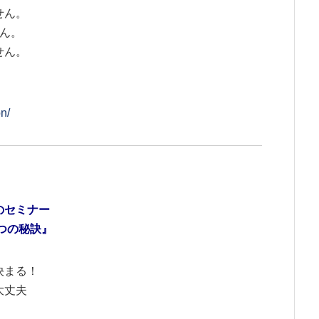
せん。
ん。
せん。
on/
のセミナー
つの秘訣』
決まる！
大丈夫