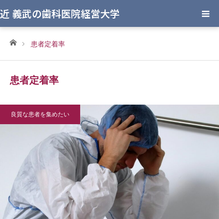
近 義武の歯科医院経営大学
ホーム
患者定着率
患者定着率
良質な患者を集めたい