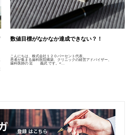
留
数値目標がなかなか達成できない？！
こんにちは、株式会社１２０パーセント代表、
た
患者が集まる歯科医院構築、クリニックの経営アドバイザー、
歯科医師の 近 義武 です。<…
は