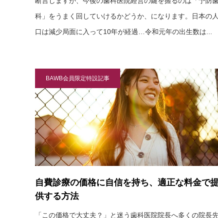
断言しますが、今後の歯科医院経営の鍵を握るのは「予防
科」をうまく回していけるかどうか、になります。日本の
口は減少局面に入って10年が経過…令和元年の出生数は...
BAWB会員限定特設記事
自費診療の価格に自信を持ち、適正な料金で
供する方法
「この価格で大丈夫？」と迷う歯科医院院長へ多くの院長