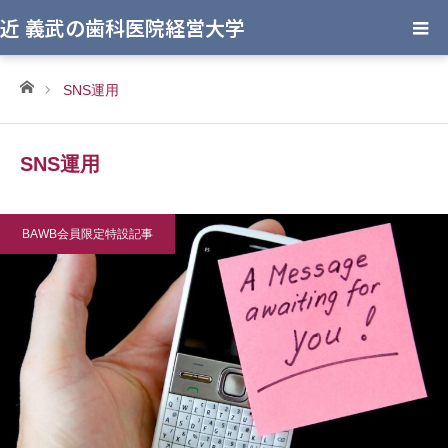
近 義武の歯科医院経営大学
ホーム
SNS運用
SNS運用
BAWB会員限定特設記事