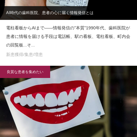
AI時代の歯科医院、患者の心に届く情報発信とは
電柱看板からAIまで——情報発信の"本質"1990年代、歯科医院が
患者に情報を届ける手段は電話帳、駅の看板、電柱看板、町内会
の回覧板...そ...
新患獲得/集患/増患
良質な患者を集めたい