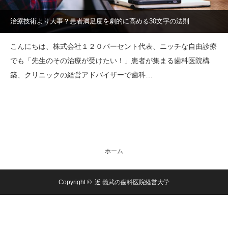
治療技術より大事？患者満足度を劇的に高める30文字の法則
こんにちは、株式会社１２０パーセント代表、ニッチな自由診療
でも「先生のその治療が受けたい！」患者が集まる歯科医院構
築、クリニックの経営アドバイザーで歯科…
ホーム
Copyright ©
近 義武の歯科医院経営大学