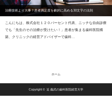
治療技術より大事？患者満足度を劇的に高める30文字の法則
こんにちは、株式会社１２０パーセント代表、ニッチな自由診療
でも「先生のその治療が受けたい！」患者が集まる歯科医院構
築、クリニックの経営アドバイザーで歯科…
ホーム
Copyright ©
近 義武の歯科医院経営大学