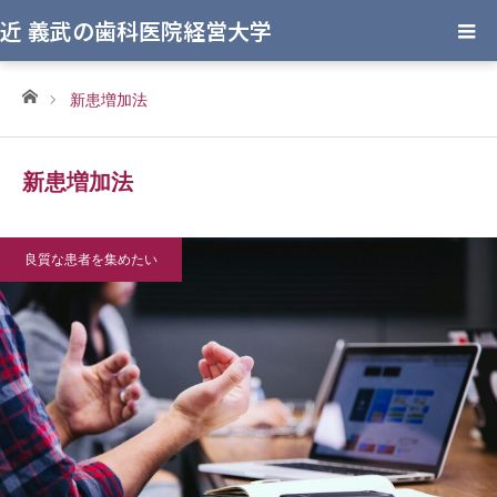
近 義武の歯科医院経営大学
ホーム
新患増加法
新患増加法
良質な患者を集めたい