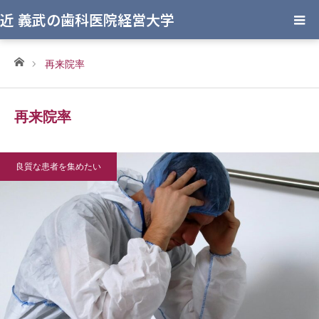
近 義武の歯科医院経営大学
ホーム
再来院率
再来院率
良質な患者を集めたい